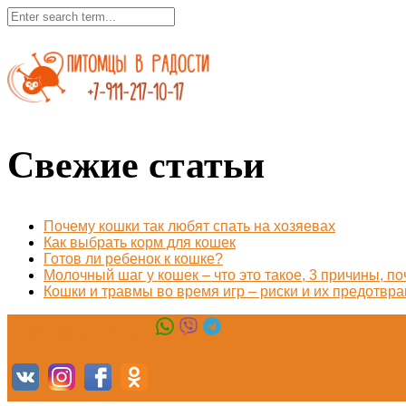
Свежие статьи
Почему кошки так любят спать на хозяевах
Как выбрать корм для кошек
Готов ли ребенок к кошке?
Молочный шаг у кошек – что это такое, 3 причины, п
Кошки и травмы во время игр – риски и их предотвр
+7(911)217-10-17