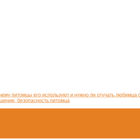
очему питомцы его используют и нужно ли отучать любимца 
ащение, безопасность питомца