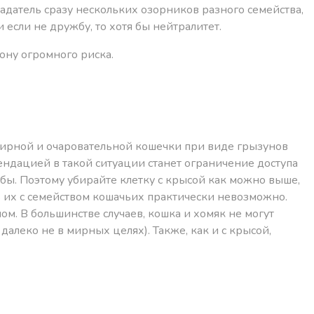
адатель сразу нескольких озорников разного семейства,
если не дружбу, то хотя бы нейтралитет.
ону огромного риска.
 мирной и очаровательной кошечки при виде грызунов
ендацией в такой ситуации станет ограничение доступа
бы. Поэтому убирайте клетку с крысой как можно выше,
ть их с семейством кошачьих практически невозможно.
м. В большинстве случаев, кошка и хомяк не могут
алеко не в мирных целях). Также, как и с крысой,