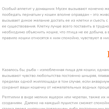
Особый аппетит у домашних Мусек вызывают конечно же
пообедать пернатым у кошек вполне оправдан – это жив
вызывает дикое желание достать ее из клетки и съесть 
ее существования. Клетку лучше всего поставить в трудно
необходимо объяснить кошке, что птица не ее добыча, а в
правило кошки относятся к ним спокойно, чувствуют в ни
Казалось бы, рыба – излюбленная пища для кошки, одна
вызывают чувство любопытства постоянно шныряя, плава
пределах одной жилплощади в том случае, если аквариум
сохранит ваши кошечку от нежелательных водных проце
Рептилии в виде мелких ящерок или черепах, также их 
созданиям. Далеко на каждый пушистик сможет спокойно
страха перед шипящим товарищем, либо постоянными поп