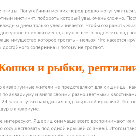
 птицы. Попугайчики мелких пород редко могут ужиться 
отный инстинкт, побороть который увы, очень сложно. По
с каждым днем только увеличивается. Чтобы сохранить жиз
доступное от кошки место, а лучше всего подвесить под по
аше имущество которое трогать – нельзя! Что касается кру
х достойного соперника и потому не трогают.
Кошки и рыбки, рептили
ко аквариумные жители не представляют для хищницы, как
я по аквариуму и виляя своими разноцветными хвостиками
 24 часа в сутки находиться под закрытой крышкой. Это н
дур в аквариуме.
не интересуют. Ящериц они чаще всего воспринимают как
 сосуществовать под одной крышей со змеей. Итогом так
ытками и нападками чтобы его прогнать.