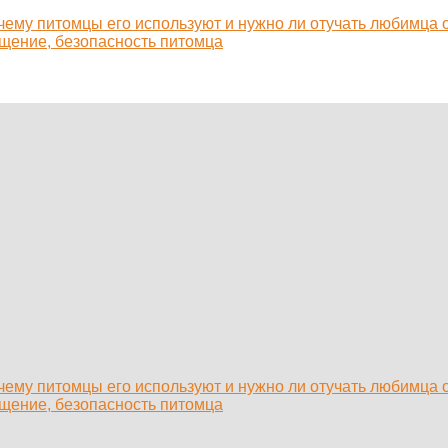
очему питомцы его используют и нужно ли отучать любимца 
ащение, безопасность питомца
очему питомцы его используют и нужно ли отучать любимца 
ащение, безопасность питомца