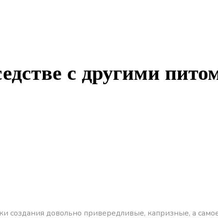
седстве с другими пит
шки создания довольно привередливые, капризные, а самое