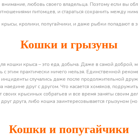
 внимание, любовь своего владельца. Поэтому если вы обл
тношениями питомцев, и стараться сохранить между ними 
 крысы, кролики, попугайчики, и даже рыбки попадают в з
Кошки и грызуны
Для кошки крыса – это еда, добыча. Даже в самой доброй,
ть с этим практически ничего нельзя. Единственной реком
ие инциденты случались даже после продолжительной друж
на наедине друг с другом. Что касается хомяков, подружи
 своих крысиных собратьев и все время заняты своим дело
друг друга, либо кошка заинтересовывается грызуном (но д
Кошки и попугайчики