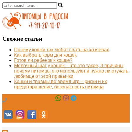
Свежие статьи
Почему кошки так любят спать на хозяевах
Как выбрать корм для кошек
Готов ли ребенок к кошке?
Молочный шаг у кошек – что это такое, 3 причины,
почему питомцы его используют и нужно ли отучать
любимца от этой привычки
Кошки и травмы во время игр – риски и их
предотвращение, безопасность питомца
+7(911)217-10-17