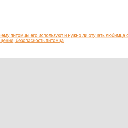
очему питомцы его используют и нужно ли отучать любимца 
ащение, безопасность питомца