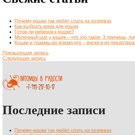
Почему кошки так любят спать на хозяевах
Как выбрать корм для кошек
Готов ли ребенок к кошке?
Молочный шаг у кошек – что это такое, 3 причины, п
Кошки и травмы во время игр – риски и их предотвр
Предыдущая запись
Следующая запись
Последние записи
Почему кошки так любят спать на хозяевах