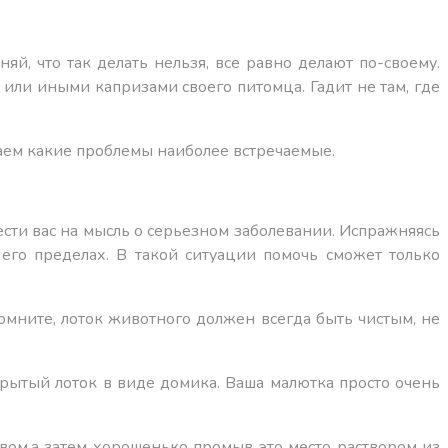
яй, что так делать нельзя, все равно делают по-своему.
 или иными капризами своего питомца. Гадит не там, где
наем какие проблемы наиболее встречаемые.
ести вас на мысль о серьезном заболевании. Испражняясь
 его пределах. В такой ситуации помочь сможет только
апомните, лоток животного должен всегда быть чистым, не
акрытый лоток в виде домика. Ваша малютка просто очень
твом,а затем хорошенько промыв это место раствором из