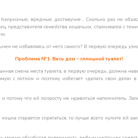
 Капризные, вредные, доставучие… Сколько раз не объясн
 представителя семейства кошачьих, сталкивался с теми
но.
ычек не избавляясь от него самого? В первую очередь уз
Проблема №1. Весь дом – сплошной туалет!
анная смена места туалета, в первую очередь, должна нав
мую с лотком и поэтому избегает «делать свои дела» в
т и потому что ей попросту не нравиться наполнитель. З
кошка старается спрятаться, то лучше всего купите ей з
лет» можно обработав поверхность любым чистящим средс