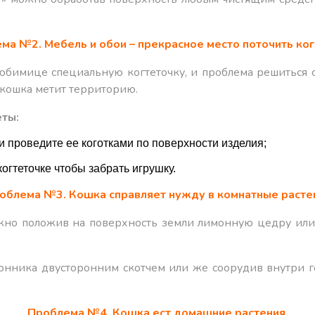
ма №2. Мебель и обои – прекрасное место поточить ког
бимице специальную когтеточку, и проблема решиться са
и кошка метит территорию.
еты:
 и проведите ее коготками по поверхности изделия;
огтеточке чтобы забрать игрушку.
облема №3. Кошка справляет нужду в комнатные расте
ожно положив на поверхность земли лимонную цедру или
нника двусторонним скотчем или же соорудив внутри г
Проблема №4. Кошка ест домашние растения.