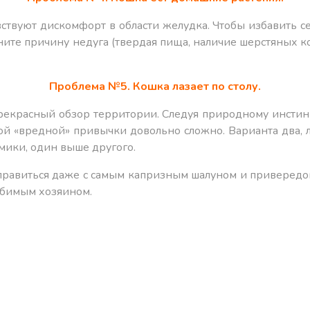
твуют дискомфорт в области желудка. Чтобы избавить себ
чните причину недуга (твердая пища, наличие шерстяных к
Проблема №5. Кошка лазает по столу.
екрасный обзор территории. Следуя природному инстинк
той «вредной» привычки довольно сложно. Варианта два, 
мики, один выше другого.
равиться даже с самым капризным шалуном и привередой
юбимым хозяином.