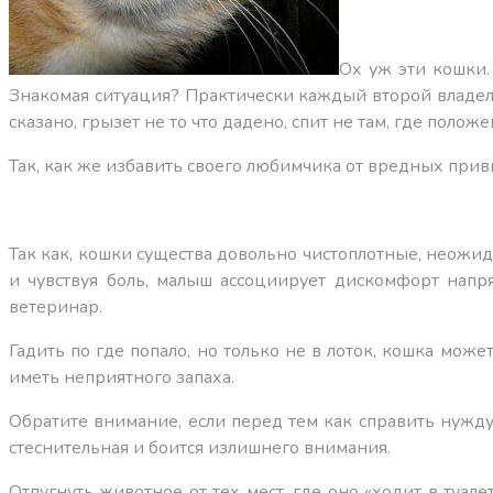
Ох уж эти кошки.
Знакомая ситуация? Практически каждый второй владелец
сказано, грызет не то что дадено, спит не там, где положе
Так, как же избавить своего любимчика от вредных прив
Так как, кошки существа довольно чистоплотные, неожид
и чувствуя боль, малыш ассоциирует дискомфорт напря
ветеринар.
Гадить по где попало, но только не в лоток, кошка може
иметь неприятного запаха.
Обратите внимание, если перед тем как справить нужду 
стеснительная и боится излишнего внимания.
Отпугнуть животное от тех мест, где оно «ходит в туа