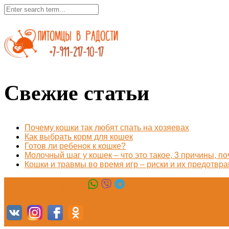
Свежие статьи
Почему кошки так любят спать на хозяевах
Как выбрать корм для кошек
Готов ли ребенок к кошке?
Молочный шаг у кошек – что это такое, 3 причины, п
Кошки и травмы во время игр – риски и их предотвр
+7(911)217-10-17