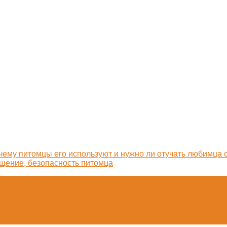
очему питомцы его используют и нужно ли отучать любимца 
ащение, безопасность питомца