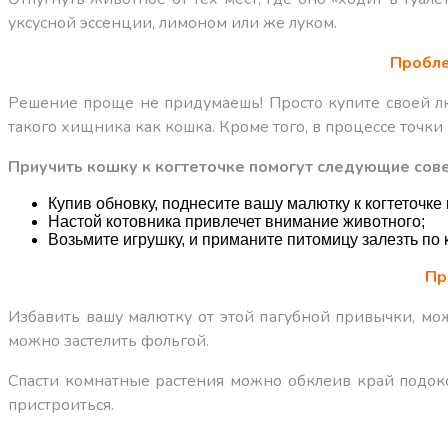
уксусной эссенции, лимоном или же луком.
Пробле
Решение проще не придумаешь! Просто купите своей лю
такого хищника как кошка. Кроме того, в процессе точк
Приучить кошку к когтеточке помогут следующие сов
Купив обновку, поднесите вашу малютку к когтеточке
Настой котовника привлечет внимание животного;
Возьмите игрушку, и приманите питомицу залезть по к
Пр
Избавить вашу малютку от этой пагубной привычки, м
можно застелить фольгой.
Спасти комнатные растения можно обклеив край подоко
пристроиться.