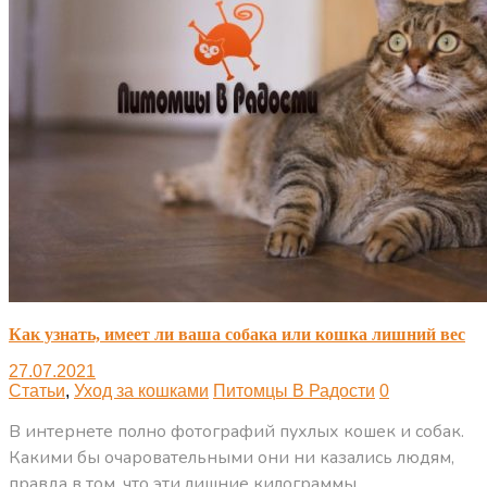
Как узнать, имеет ли ваша собака или кошка лишний вес
27.07.2021
Статьи
,
Уход за кошками
Питомцы В Радости
0
В интернете полно фотографий пухлых кошек и собак.
Какими бы очаровательными они ни казались людям,
правда в том, что эти лишние килограммы