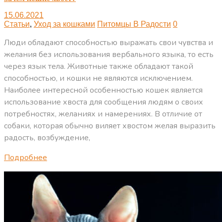
15.06.2021
Статьи
,
Уход за кошками
Питомцы В Радости
0
Люди обладают способностью выражать свои чувства и
желания без использования вербального языка, то есть
через язык тела. Животные также обладают такой
способностью, и кошки не являются исключением.
Наиболее интересной особенностью кошек является
использование хвоста для сообщения людям о своих
потребностях, желаниях и намерениях. В отличие от
собаки, которая обычно виляет хвостом желая выразить
радость, возбуждение,
Подробнее