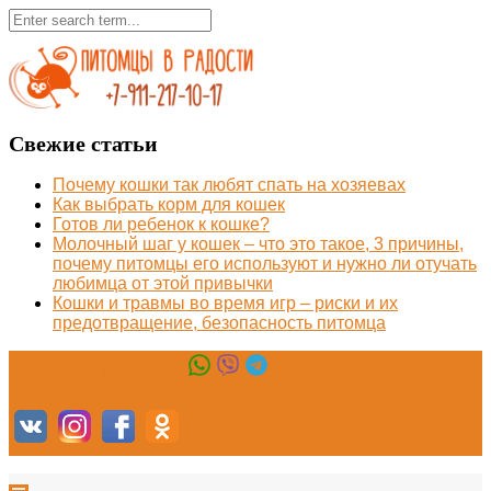
Свежие статьи
Почему кошки так любят спать на хозяевах
Как выбрать корм для кошек
Готов ли ребенок к кошке?
Молочный шаг у кошек – что это такое, 3 причины,
почему питомцы его используют и нужно ли отучать
любимца от этой привычки
Кошки и травмы во время игр – риски и их
предотвращение, безопасность питомца
+7(911)217-10-17